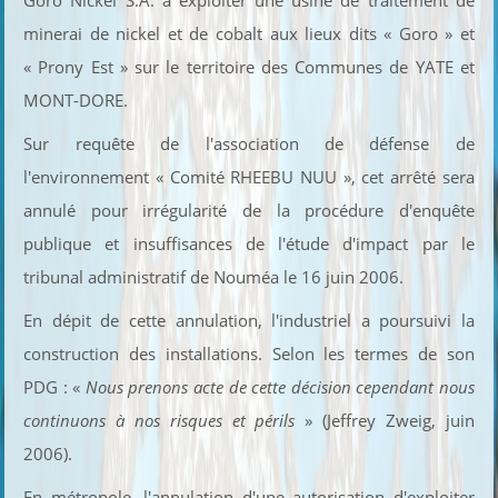
Goro Nickel S.A. à exploiter une usine de traitement de
minerai de nickel et de cobalt aux lieux dits « Goro » et
« Prony Est » sur le territoire des Communes de YATE et
MONT-DORE.
Sur requête de l'association de défense de
l'environnement « Comité RHEEBU NUU », cet arrêté sera
annulé pour irrégularité de la procédure d'enquête
publique et insuffisances de l'étude d'impact par le
tribunal administratif de Nouméa le 16 juin 2006.
En dépit de cette annulation, l'industriel a poursuivi la
construction des installations. Selon les termes de son
PDG : «
Nous prenons acte de cette
décision cependant nous
continuons à nos risques et périls
» (Jeffrey Zweig, juin
2006).
En métropole, l'annulation d'une autorisation d'exploiter