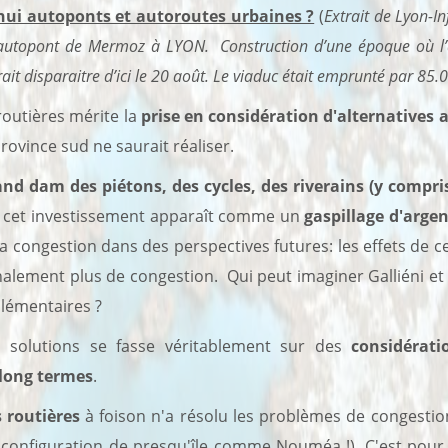
ui autoponts et autoroutes urbaines ?
(
Extrait de Lyon-I
l’autopont de Mermoz à LYON. Construction d’une époque où l’a
ait disparaitre d’ici le 20 août. Le viaduc était emprunté par 85.
routières mérite la
prise en considération d'alternatives a
province sud ne saurait réaliser.
and dam des piétons, des cycles, des riverains (y compri
, cet investissement apparaît comme un
gaspillage d'arge
 congestion dans des perspectives futures: les effets de ce
inalement plus de congestion. Qui peut imaginer Galliéni et
plémentaires ?
solutions se fasse véritablement sur des
considérat
long termes
.
 routières
à foison n'a résolu les problèmes de congesti
 configuration de presqu'île comme Nouméa !). C'est pour