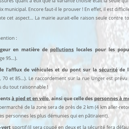
surés quant à eux que la variante choisie était la seule qui 
x municipal. Encore faut-il le prouver ! En effet, il est diffici
te cet aspect… La mairie aurait-elle raison seule contre t
ention :
angeur en matière de
pollutions
locales pour les
popu
ge 95…).
de l’afflux de véhicules et du pont sur la
sécurité
de l
 70 et 85…). Le raccordement sur la rue Unger est prévu
 du tout raisonnable !
ments
à pied et en vélo
, ainsi que celle des
personnes à mo
permarché de la zone sera de près de 2 km (4 km aller-retou
es personnes les plus démunies qui en pâtiraient).
-vert
sportif (il sera coupé en deux et la sécurité fera déf