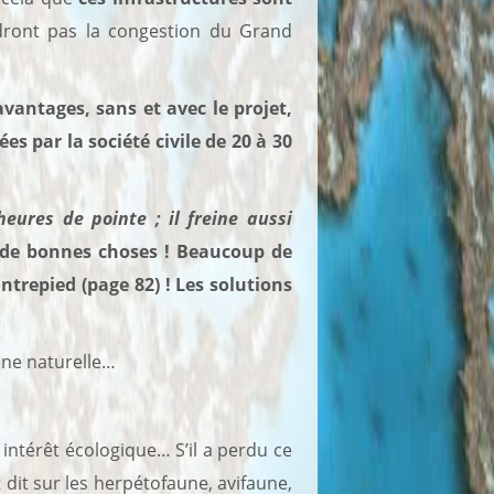
udront pas la congestion du Grand
avantages, sans et avec le projet,
 par la société civile de 20 à 30
eures de pointe ; il freine aussi
 de bonnes choses ! Beaucoup de
ntrepied (page 82) ! Les solutions
one naturelle…
intérêt écologique… S’il a perdu ce
t dit sur les herpétofaune, avifaune,