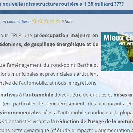
 nouvelle infrastructure routière à 1,38 milliard ????
r un commentaire
0
Note
 pour EPLP une
préoccupation majeure en
lédoniens, de gaspillage énergétique et de
e l’aménagement du rond-point Berthelot
ions municipales et provinciales s’articulent
ensive de l’automobile, et nous le regrettons.
rnatives à l’automobile
doivent être défendues et
mises en
(en particulier le renchérissement des carburants et
nvironnementales
liées à l’automobile conduisent la plup
 volontaristes visant à la
réduction de l’usage de la voitur
dans cette dynamique (cf étude d’impact : « augmentation at