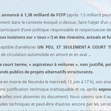
 annoncé à 1,38 milliard de FCFP
(après 1.5 milliard pour
rement dans le contexte évoqué ci-dessus, faire l’objet d’un
s participant d’une politique responsable et respectueuse 
us insistons sur « tous » !) et des riverains, actuels et f
sceptible d’améliorer
UN PEU, ET SEULEMENT A COURT T
s de circulation automobile en amont et en aval …
e court terme, « aspirateur à voitures », non justifié, p
nds publics de projets alternatifs structurants.
e en mairie de Nouméa le mercredi 12 juin à 17 h), son an
une justification technique inattaquable et ce, après
exposé
s
(elles sont absentes du document). Nous savons que 6 a
es techniques et peut-être d’autres encore par les servic