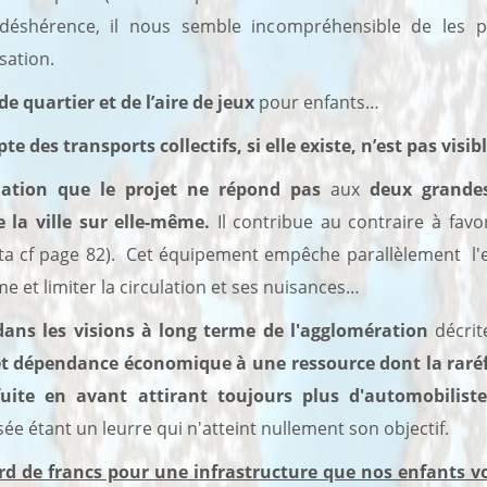
déshérence, il nous semble incompréhensible de les pr
sation.
e quartier et de l’aire de jeux
pour enfants…
te des transports collectifs, si elle existe, n’est pas visib
ation que le projet ne répond pas
aux
deux grande
e la ville sur elle-même.
Il contribue au contraire à favo
aïta cf page 82). Cet équipement empêche parallèlement l'e
me et limiter la circulation et ses nuisances…
dans les visions à long terme de l'agglomération
décrit
t dépendance économique à une ressource dont la raréfa
fuite en avant attirant toujours plus d'automobilist
isée étant un leurre qui n'atteint nullement son objectif.
ard de francs pour une infrastructure que nos enfants 