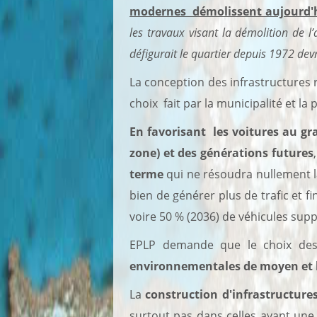
modernes démolissent aujourd'h
les travaux visant la démolition de 
défigurait le quartier depuis 1972 devr
La conception des infrastructures 
choix fait par la municipalité et la 
En favorisant les voitures au gr
zone) et des générations futures
terme
qui ne résoudra nullement la
bien de générer plus de trafic et f
voire 50 % (2036) de véhicules sup
EPLP demande que le choix des 
environnementales de moyen et 
La
construction d'infrastructures
surtout pas dans celles ayant une