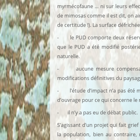
myrmécofaune … ni sur leurs effecti
de mimosas comme il est dit, on ai
de certitude !). La surface défriché
- le PUD comporte deux réserves 
que le PUD a été modifié postérie
naturelle.
- aucune mesure compensatoire 
modifications définitives du paysa
- l’étude d’impact n’a pas été mi
d’ouvrage pour ce qui concerne le ro
- il n’y a pas eu de débat public.
S’agissant d’un projet qui fait gri
la population, bien au contraire,