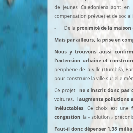
de jeunes Calédoniens sont en 
compensation prévue) et de sociali
- De la
proximité de la maison d
Mais par ailleurs, la prise en comp
Nous y trouvons aussi confirm
l'extension urbaine et construir
périphérie de la ville (Dumbéa, P
pour construire la ville sur elle-mê
Ce projet
ne s'inscrit donc pas 
voitures, il
augmente pollutions e
inéluctables
. Ce choix est une
congestion
, la « solution » précon
Faut-il donc dépenser 1,38 milli