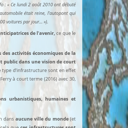
nfo : « Ce lundi 2 août 2010 ont débuté
utomobile était reine, l’autopont qui
000 voitures par jour… »).
nticipatrices de l'avenir,
ce que le
s des activités économiques de la
nt public dans une vision de court
 type d’infrastructure sont en effet
 Ferry à court terme (2016) avec 30,
ions urbanistiques, humaines et
on dans
aucune ville du monde
(et
 cela que
ces infrastructures sont