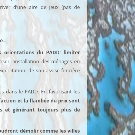
iver d’une aire de jeux (pas de
le
…
s orientations du PADD
:
limiter
riser l'installation des ménages en
xploitation de son assise foncière
es dans le PADD. En favorisant les
ction et la flambée du prix sont
es et générant toujours plus de
voudront démolir comme les villes