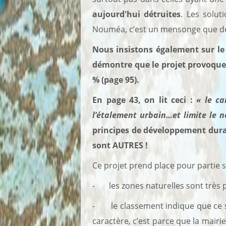
aujourd'hui détruites
. Les solu
Nouméa, c’est un mensonge que de
Nous insistons également sur le f
démontre que le projet provoque 
% (page 95).
En page 43, on lit ceci :
« le ca
l’étalement urbain…et limite le n
principes de développement durabl
sont AUTRES !
Ce projet prend place pour partie 
- les zones naturelles sont très
- le classement indique que ce sit
caractère, c’est parce que la mairie