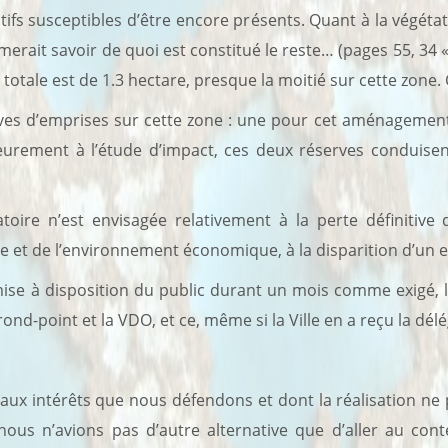
fs susceptibles d’être encore présents. Quant à la végétatio
merait savoir de quoi est constitué le reste… (pages 55, 34
e totale est de 1.3 hectare, presque la moitié sur cette zone.
d’emprises sur cette zone : une pour cet aménagement et
urement à l’étude d’impact, ces deux réserves conduisent
n’est envisagée relativement à la perte définitive de
ge et de l’environnement économique, à la disparition d’un 
se à disposition du public durant un mois comme exigé, 
nd-point et la VDO, et ce, même si la Ville en a reçu la délé
ef aux intérêts que nous défendons et dont la réalisation n
 nous n’avions pas d’autre alternative que d’aller au con