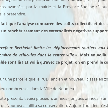
tions avancées par la mairie et la Province Sud ne réso
 le prétendre.
ait que l’analyse comparée des coûts collectifs et des 
un renchérissement des externalités négatives supportées
rrefour Berthelot limite les déplacements routiers aux h
ombre de véhicules dans le centre ville ».
Mais en voilà
e sont là ! Et voilà qu’avec ce projet, on en prend le co
sur une parcelle que le PUD (ancien et nouveau) classe en z
 peu nombreuses dans la Ville de Nouméa
e présentait voici plusieurs années (longues années !) un 
 de Nouméa a failli à sa conservation. Aujourd’hui rien n’es