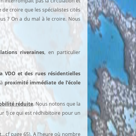
n’interrompait pas la circulation et
le de croire que les spécialistes cités
ous ? On a du mal à le croire. Nous
lations riveraines
, en particulier
a VDO et des rues résidentielles
 à
proximité immédiate de l’école
bilité réduite
. Nous notons que la
r !) ce qui est rédhibitoire pour un
aut…cf page 65). A l’heure où nombre