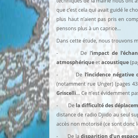
techniques de la mairie nous ont as
que c’est cela qui avait guidé le choi
plus haut n’aient pas pris en comp
pensons plus à un caprice...
Dans cette étude, nous trouvons m
- De l
’impact de l’éch
atmosphérique
et
acoustique
(pa
-
De
l’incidence négative 
(notamment rue Unger) (pages 43,
Griscelli
… Ce n’est évidemment pas
-
De
la difficulté des déplace
distance de radio Djiido au seul su
accès non motorisé (ce sont donc l
- De la
disparition d’un espace