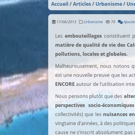
Accueil
Articles
Urbanisme
Une
17/06/2013
Urbanisme
70
Ajoute
Les
embouteillages
constituent
matière de qualité de vie des Ca
pollutions, locales et globales.
Malheureusement, nous notons qu
est une nouvelle preuve que les act
ENCORE
autour de l’utilisation int
Nous pensons plutôt que des
alte
perspectives socio-économiques
collectivités) que les
nuisances e
vingtaine d’années, à des politiques
cause ne s’inscrit absolument pas 