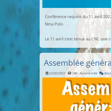
Conférence requins du 11 avril 2022 
Nina Polo.
Le 11 avril s’est tenue au CNC une 
Assemblée généra
22/02/2021
146
Aucune note
Ajou