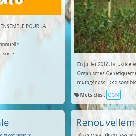
s, ENSEMBLE POUR LA
annuelle
a suite]
En juillet 2018, la justice
Organismes Génétiqueme
mutagénèse* : ce sont bie
Mots clés
:
OGM
le
Renouvellem
r un commentaire
21/01/2020
104
Aucune n