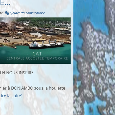
RE…
te
Ajouter un commentaire
 SLN NOUS INSPIRE…
i hier à DONIAMBO sous la houlette
Lire la suite]