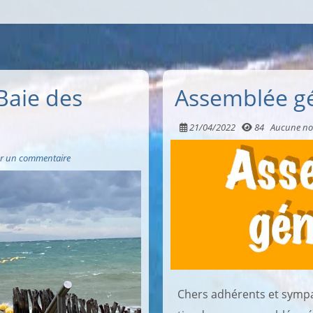
Baie des
Assemblée g
21/04/2022
84
Aucune no
r un commentaire
Chers adhérents et sympa