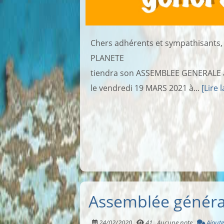
Chers adhérents et sympathisant
PLANETE
tiendra son ASSEMBLEE GENERALE 
le vendredi 19 MARS 2021 à...
[Lire l
Assemblée généra
24/02/2020
41
Aucune note
Ajoute