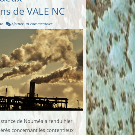
ns de VALE NC
te
Ajouter un commentaire
instance de Nouméa a rendu hier
ibérés concernant les contentieux