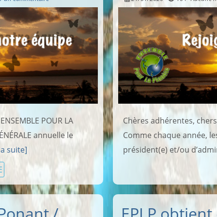
s, ENSEMBLE POUR LA
Chères adhérentes, chers
ÉNÉRALE annuelle le
Comme chaque année, les
la suite]
président(e) et/ou d’admin
E
Ponant /
EPLP obtient