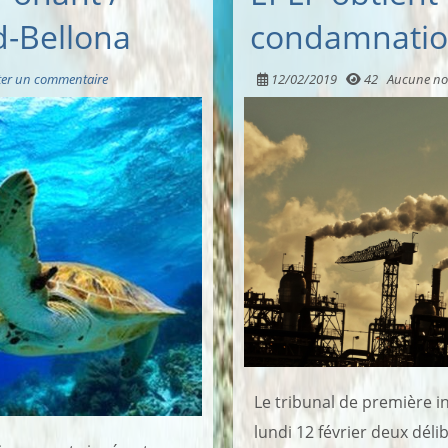
d-Bellona
condamnatio
ter un commentaire
12/02/2019
42
Aucune no
Le tribunal de première 
lundi 12 février deux dél