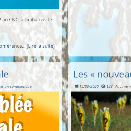
au CNC, à l’initiative de
conférence...
[Lire la suite]
le
Les « nouve
ter un commentaire
15/03/2020
123
Aucune n