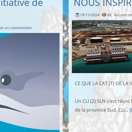
itiative de
NOUS INSPI
19/11/2024
88
Aucune no
ter un commentaire
CE QUE LA CAT (1) DE LA
Un CLI (2) SLN s’est réun
de la province Sud, CLI...
[