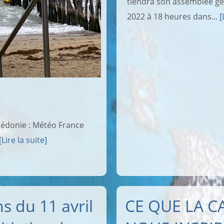
tiendra son assemblée gén
2022 à 18 heures dans...
[
…
lédonie : Météo France
[Lire la suite]
s du 11 avril
CE QUE LA CA