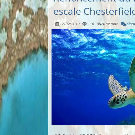
escale Chesterfiel
12/02/2019
116
Aucune note
Ajou