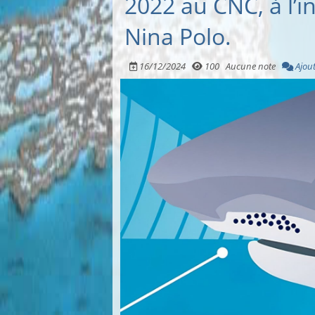
2022 au CNC, à l’in
Nina Polo.
16/12/2024
100
Aucune note
Ajou