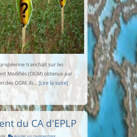
 européenne tranchait sur les
nt Modifiés (OGM) obtenus par
n des OGM, ils...
[Lire la suite]
ent du CA d'EPLP
ote
Ajouter un commentaire