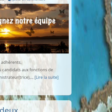
 adhérents,
 candidats aux fonctions de
istrateur(trice),...
[Lire la suite]
 deux