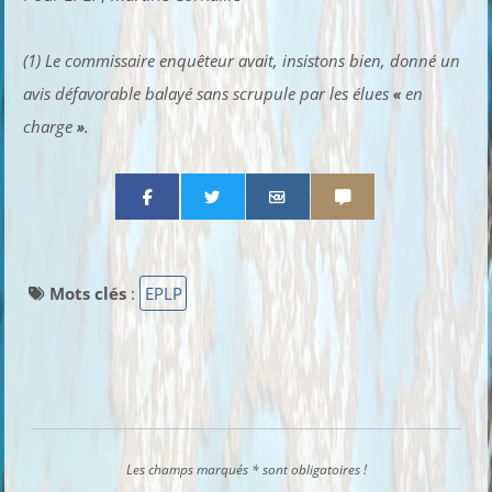
(1) Le commissaire enquêteur avait, insistons bien, donné un
avis défavorable balayé sans scrupule par les élues
«
en
charge
»
.
Partager par email
Partager par sms
Mots clés
:
EPLP
Les champs marqués * sont obligatoires !