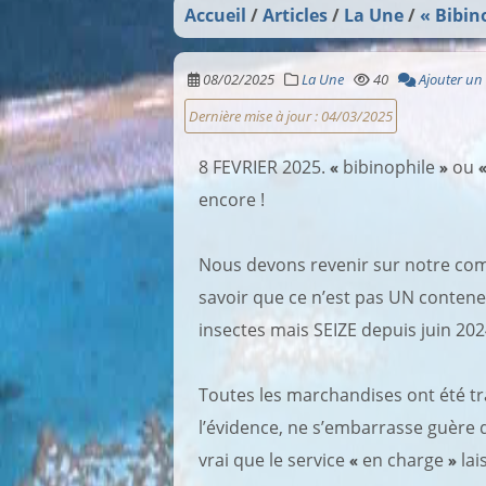
Accueil
Articles
La Une
« Bibin
08/02/2025
La Une
40
Ajouter un
Dernière mise à jour :
04/03/2025
8 FEVRIER 2025.
«
bibinophile
»
ou
encore !
Nous devons revenir sur notre com
savoir que ce n’est pas UN conteneu
insectes mais SEIZE depuis juin 202
Toutes les marchandises ont été tr
l’évidence, ne s’embarrasse guère d
vrai que le service
«
en charge
»
lai