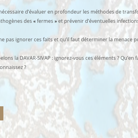
t nécessaire d’évaluer en profondeur les méthodes de trans
pathogènes des
«
fermes
»
et prévenir d’éventuelles infection
ne pas ignorer ces faits et qu’il faut déterminer la menace po
pelons la DAVAR-SIVAP : ignorez-vous ces éléments ? Qu’en fa
connaissez ?
ar email
mprimer