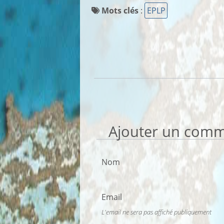
Mots clés
:
EPLP
Ajouter un comm
Nom
Email
L'email ne sera pas affiché publiquement