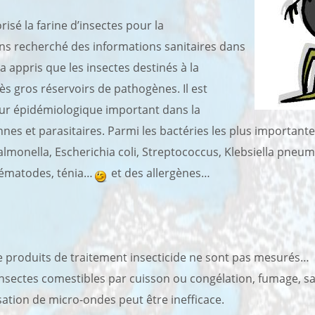
sé la farine d’insectes pour la
 recherché des informations sanitaires dans
s a appris que les insectes destinés à la
 gros réservoirs de pathogènes. Il est
eur épidémiologique important dans la
nes et parasitaires. Parmi les bactéries les plus important
onella, Escherichia coli, Streptococcus, Klebsiella pneumo
 nématodes, ténia…
et des allergènes…
de produits de traitement insecticide ne sont pas mesurés…
insectes comestibles par cuisson ou congélation, fumage, sa
sation de micro-ondes peut être inefficace.