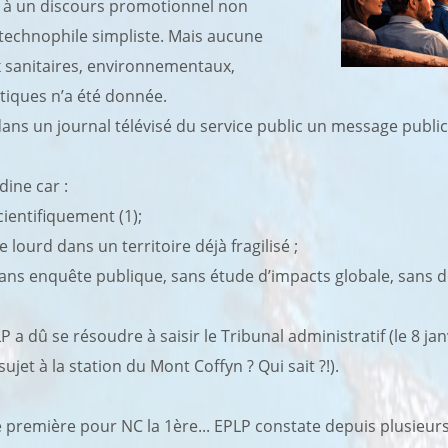
it à un discours promotionnel non
 technophile simpliste. Mais aucune
x sanitaires, environnementaux,
tiques n’a été donnée.
ans un journal télévisé du service public un message publici
dine car :
cientifiquement (1);
 lourd dans un territoire déjà fragilisé ;
ans enquête publique, sans étude d’impacts globale, sans d
 a dû se résoudre à saisir le Tribunal administratif (le 8 jan
ujet à la station du Mont Coffyn ? Qui sait ?!).
première pour NC la 1ère... EPLP constate depuis plusieur