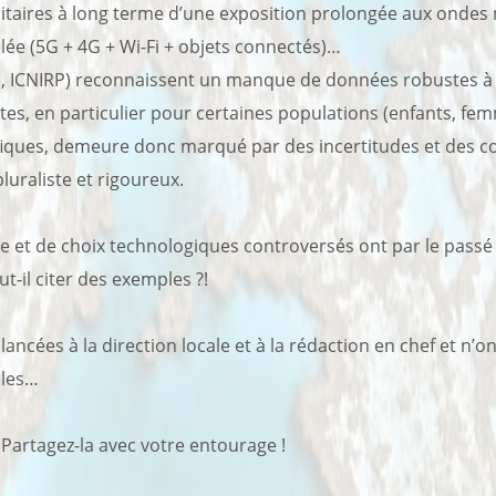
itaires à long terme d’une exposition prolongée aux ondes m
lée (5G + 4G + Wi-Fi + objets connectés)…
s, ICNIRP) reconnaissent un manque de données robustes à 
ntes, en particulier pour certaines populations (enfants, fem
tifiques, demeure donc marqué par des incertitudes et des 
uraliste et rigoureux.
ue et de choix technologiques controversés ont par le passé f
t-il citer des exemples ?!
 lancées à la direction locale et à la rédaction en chef et n’o
lles…
Partagez-la avec votre entourage !