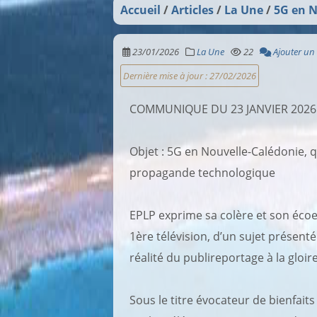
Accueil
Articles
La Une
5G en N
23/01/2026
La Une
22
Ajouter un
Dernière mise à jour :
27/02/2026
COMMUNIQUE DU 23 JANVIER 2026
Objet : 5G en Nouvelle-Calédonie, q
propagande technologique
EPLP exprime sa colère et son écoe
1ère télévision, d’un sujet présent
réalité du publireportage à la gloi
Sous le titre évocateur de bienfait