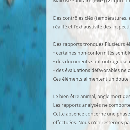
Maîtrise Sanitaire (PMS) (2), qui con
Des contrôles clés (températures, 
réalité et l’exhaustivité des inspect
Des rapports tronqués Plusieurs él
• certaines non-conformités semble
• des documents sont outrageusemen
• des évaluations défavorables ne 
Ces éléments alimentent un doute sur
Le bien-être animal, angle mort de
Les rapports analysés ne comporte
Cette absence concerne une phase po
effectuées. Nous n’en resterons pas