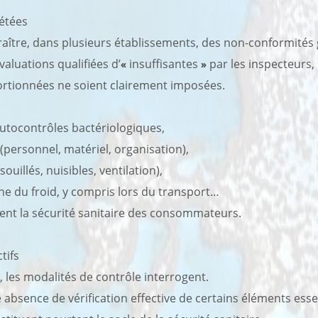
étées
ître, dans plusieurs établissements, des non-conformités gr
valuations qualifiées d’
«
insuffisantes
»
par les inspecteurs, 
rtionnées ne soient clairement imposées.
autocontrôles bactériologiques,
 (personnel, matériel, organisation),
uillés, nuisibles, ventilation),
îne du froid, y compris lors du transport…
nt la sécurité sanitaire des consommateurs.
tifs
, les modalités de contrôle interrogent.
absence de vérification effective de certains éléments ess