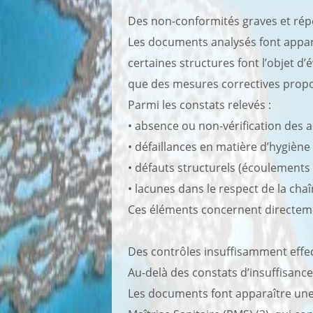
Des non-conformités graves et rép
Les documents analysés font appara
certaines structures font l’objet d’é
que des mesures correctives propo
Parmi les constats relevés :
• absence ou non-vérification des 
• défaillances en matière d’hygiène
• défauts structurels (écoulements so
• lacunes dans le respect de la cha
Ces éléments concernent directeme
Des contrôles insuffisamment effec
Au-delà des constats d’insuffisance
Les documents font apparaître une 