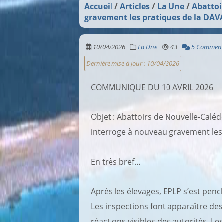
Accueil
Articles
La Une
Abattoi
gravement les pratiques de la DA
10/04/2026
La Une
43
5 Comment
Dernière mise à jour :
10/04/2026
COMMUNIQUE DU 10 AVRIL 2026
Objet : Abattoirs de Nouvelle-Caléd
interroge à nouveau gravement le
En très bref…
Après les élevages, EPLP s’est penc
Les inspections font apparaître de
réactions visibles des autorités. L