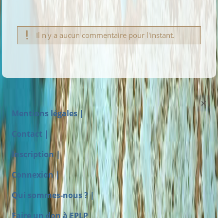
Il n'y a aucun commentaire pour l'instant.
Mentions légales |
Contact |
Inscription |
Connexion |
Qui sommes-nous ? |
Faire un don à EPLP