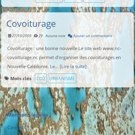
Covoiturage
27/10/2009
29
Aucune note
Ajouter un commentaire
Covoiturage : une bonne nouvelle Le site web www.nc-
covoiturage.nc permet d'organiser des covoiturages en
Nouvelle-Calédonie. Le...
[Lire la suite]
Mots clés
:
CO2
URBANISME
Mentions légales |
Contact |