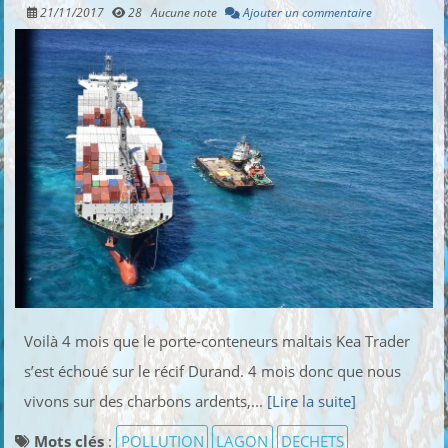
21/11/2017
28
Aucune note
Ajouter un commentaire
Voilà 4 mois que le porte-conteneurs maltais Kea Trader
s’est échoué sur le récif Durand. 4 mois donc que nous
vivons sur des charbons ardents,...
[Lire la suite]
Mots clés
:
POLLUTION
LAGON
DECHETS