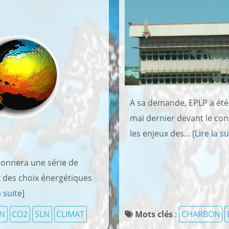
A sa demande, EPLP a été 
mai dernier devant le co
les enjeux des...
[Lire la su
donnera une série de
 des choix énergétiques
a suite]
N
CO2
SLN
CLIMAT
Mots clés
:
CHARBON