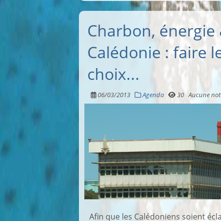
Charbon, énergie 
Calédonie : faire 
choix...
06/03/2013
Agenda
30
Aucune not
Afin que les Calédoniens soient écla