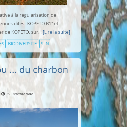
tive à la régularisation de
s zones dites "KOPETO B1" et
er de KOPETO, sur...
[Lire la suite]
ES
BIODIVERSITE
SLN
u ... du charbon
79
Aucune note