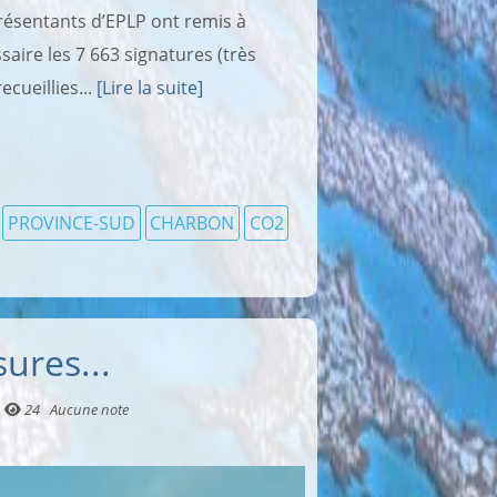
présentants d’EPLP ont remis à
ire les 7 663 signatures (très
ecueillies...
[Lire la suite]
PROVINCE-SUD
CHARBON
CO2
ures...
24
Aucune note