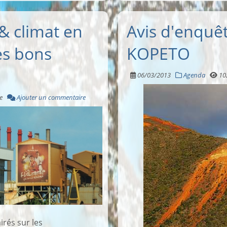
& climat en
Avis d'enquê
les bons
KOPETO
06/03/2013
Agenda
10
e
Ajouter un commentaire
irés sur les