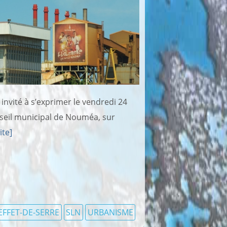
invité à s’exprimer le vendredi 24
nseil municipal de Nouméa, sur
ite]
EFFET-DE-SERRE
SLN
URBANISME