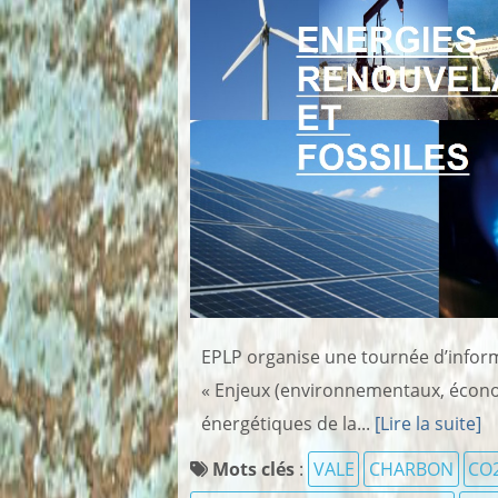
EPLP organise une tournée d’inform
« Enjeux (environnementaux, économ
énergétiques de la...
[Lire la suite]
Mots clés
:
VALE
CHARBON
CO