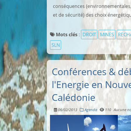
conséquences (environnementales,
et de sécurité) des choix énergétiqu
Mots clés
:
DROIT
MINES
RECH
SLN
Conférences & dé
l'Energie en Nouve
Calédonie
06/02/2013
Agenda
110
Aucune no