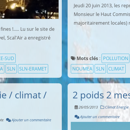
Jeudi 20 juin 2013, les re
Monsieur le Haut Commissa
majoritairement locales) r
nes !..... Lu sur le site de
el, Scal'Air a enregistré
CE-SUD
Mots clés
:
POLLUTION
A
SLN
SLN-ERAMET
NOUMEA
SLN
CLIMAT
e / climat /
2 poids 2 mes
26/05/2013
Climat Energie
Ajouter un commentaire
te
Ajouter un commentaire