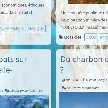
 économiques, éthiques
es...
[Lire la suite]
Une enquête publique rela
l'exploitation minière de
"KOPETO B2", massif mini
AUFFEMENT-CLIMATIQUE
Mots clés
:
DROIT
MIN
bats sur
Du charbon o
lle-
?
10/12/2012
Climat Energie
Ajouter un commentaire
te
Ajouter un commentaire