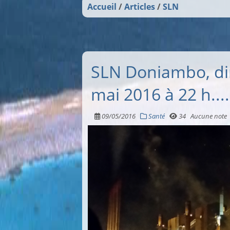
Accueil
Articles
SLN
SLN Doniambo, d
mai 2016 à 22 h.....
09/05/2016
Santé
34
Aucune note