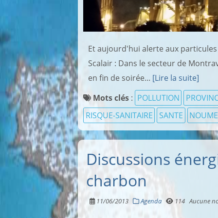
Et aujourd'hui alerte aux particules fi
Scalair : Dans le secteur de Montrav
en fin de soirée...
[Lire la suite]
Mots clés
:
POLLUTION
PROVIN
RISQUE-SANITAIRE
SANTE
NOUME
Discussions énergi
charbon
11/06/2013
Agenda
114
Aucune no