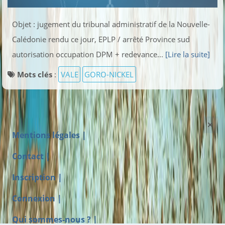
Objet : jugement du tribunal administratif de la Nouvelle-
Calédonie rendu ce jour, EPLP / arrêté Province sud
autorisation occupation DPM + redevance...
[Lire la suite]
Mots clés
:
VALE
GORO-NICKEL
Mentions légales |
Contact |
Inscription |
Connexion |
Qui sommes-nous ? |