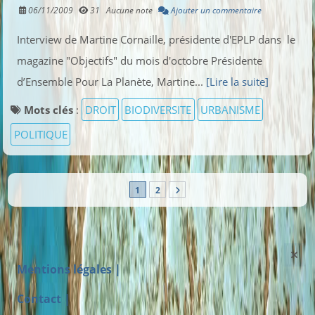
06/11/2009
31
Aucune note
Ajouter un commentaire
Interview de Martine Cornaille, présidente d'EPLP dans le
magazine "Objectifs" du mois d'octobre Présidente
d’Ensemble Pour La Planète, Martine...
[Lire la suite]
Mots clés
:
DROIT
BIODIVERSITE
URBANISME
POLITIQUE
1
2
Mentions légales |
Contact |