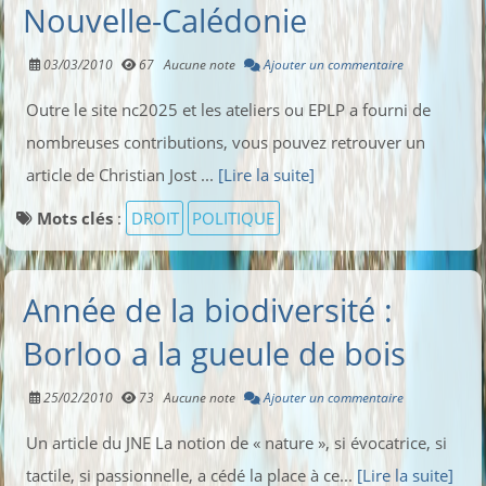
Nouvelle-Calédonie
03/03/2010
67
Aucune note
Ajouter un commentaire
Outre le site nc2025 et les ateliers ou EPLP a fourni de
nombreuses contributions, vous pouvez retrouver un
article de Christian Jost ...
[Lire la suite]
Mots clés
:
DROIT
POLITIQUE
Année de la biodiversité :
Borloo a la gueule de bois
25/02/2010
73
Aucune note
Ajouter un commentaire
Un article du JNE La notion de « nature », si évocatrice, si
tactile, si passionnelle, a cédé la place à ce...
[Lire la suite]