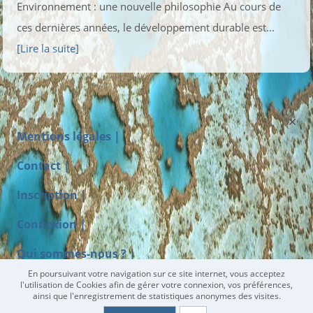
Environnement : une nouvelle philosophie Au cours de
ces dernières années, le développement durable est...
[Lire la suite]
Mentions légales |
Contact |
Inscription |
Connexion |
Qui sommes-nous ? |
En poursuivant votre navigation sur ce site internet, vous acceptez
Faire un don à EPLP
l'utilisation de Cookies afin de gérer votre connexion, vos préférences,
ainsi que l'enregistrement de statistiques anonymes des visites.