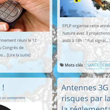
EPLP organise cette année
Nature avec 3 projection
ronnement réuni le 12
août à 18h : " Full signal...
u Congrès de
s...
[Lire la suite]
Mots clés
:
SANTE
CIN
 !
Antennes 3G 
risques par l
r un commentaire
la réglement