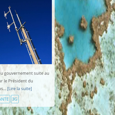
 du gouvernement suite au
r le Président du
s...
[Lire la suite]
ANTE
3G