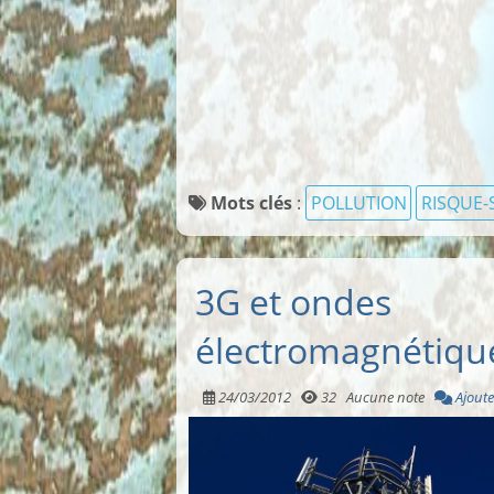
Mots clés
:
POLLUTION
RISQUE-
3G et ondes
électromagnétiqu
24/03/2012
32
Aucune note
Ajoute