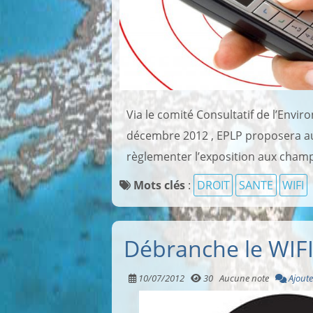
Via le comité Consultatif de l’Envi
décembre 2012 , EPLP proposera a
règlementer l’exposition aux champ
Mots clés
:
DROIT
SANTE
WIFI
Débranche le WIFI
10/07/2012
30
Aucune note
Ajoute