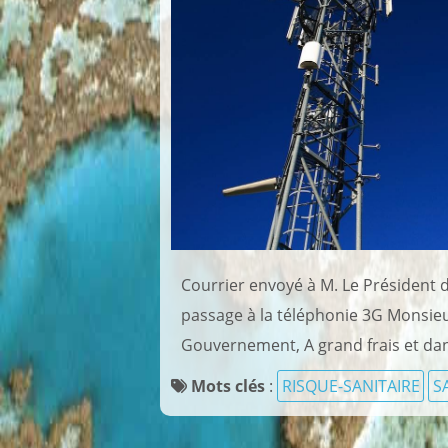
Courrier envoyé à M. Le Président
passage à la téléphonie 3G Monsieu
Gouvernement, A grand frais et dan
Mots clés
:
RISQUE-SANITAIRE
S