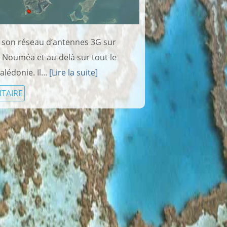
 son réseau d’antennes 3G sur
 Nouméa et au-delà sur tout le
lédonie. Il...
[Lire la suite]
ITAIRE