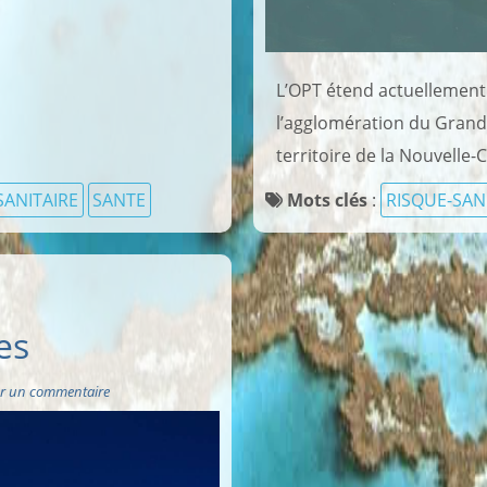
L’OPT étend actuellement
l’agglomération du Grand
territoire de la Nouvelle-Ca
SANITAIRE
SANTE
Mots clés
:
RISQUE-SAN
es
r un commentaire