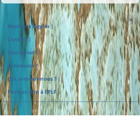
Mentions légales |
Contact |
Inscription |
Connexion |
Qui sommes-nous ? |
Faire un don à EPLP